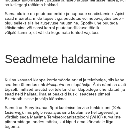
muusika automaatselt pausile ja laseb taustaheli sisse niipea, kui
sa kellegagi rääkima hakkad.
Sama oluline on puutepaneelide ja nuppude seadistamine. Äpist
saad määrata, mida täpselt iga puudutus või nupuvajutus teeb –
olgu selleks siis helitugevuse muutmine, Spotify ühe puutega
käivitamine või soovi korral puutetundlikkuse täielik
väljalülitamine, et vältida kogemata tehtud vajutusi.
Seadmete haldamine
Kui sa kasutad klappe kordamööda arvuti ja telefoniga, siis kahe
seadme ühendus ehk
Multipoint
on elupäästja. Äpis näed sa alati
täpselt, millised arvutid või telefonid on klappidega ühendatud, ja
saad neid hallata, ilma et peaksid kuskil seadetes pimesi
Bluetoothi sisse ja välja klõpsima.
Samuti on Sony lisanud äppi kuulmise tervise funktsiooni (
Safe
Listening
), mis jälgib reaalajas sinu kuulamise helitugevust ja
võrdleb seda Maailma Terviseorganisatsiooni (WHO) turvaliste
piirnormidega, andes märku, kui kipud oma kõrvadele liiga
tegema.