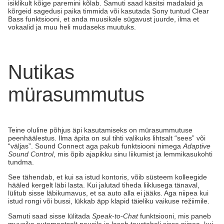
isiklikult kõige paremini kõlab. Samuti saad käsitsi madalaid ja
kõrgeid sagedusi paika timmida või kasutada Sony tuntud Clear
Bass funktsiooni, et anda muusikale sügavust juurde, ilma et
vokaalid ja muu heli mudaseks muutuks.
Nutikas
mürasummutus
Teine oluline põhjus äpi kasutamiseks on mürasummutuse
peenhäälestus. Ilma äpita on sul tihti valikuks lihtsalt “sees” või
“väljas”. Sound Connect aga pakub funktsiooni nimega
Adaptive
Sound Control
, mis õpib ajapikku sinu liikumist ja lemmikasukohti
tundma.
See tähendab, et kui sa istud kontoris, võib süsteem kolleegide
hääled kergelt läbi lasta. Kui jalutad tiheda liiklusega tänaval,
lülitub sisse läbikumavus, et sa auto alla ei jääks. Aga niipea kui
istud rongi või bussi, lükkab äpp klapid täieliku vaikuse režiimile.
Samuti saad sisse lülitada
Speak-to-Chat
funktsiooni, mis paneb