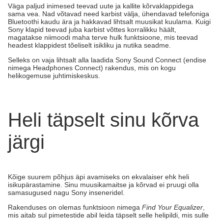
Väga paljud inimesed teevad uute ja kallite kõrvaklappidega
sama vea. Nad võtavad need karbist välja, ühendavad telefoniga
Bluetoothi kaudu ära ja hakkavad lihtsalt muusikat kuulama. Kuigi
Sony klapid teevad juba karbist võttes korralikku häält,
magatakse niimoodi maha terve hulk funktsioone, mis teevad
headest klappidest tõeliselt isikliku ja nutika seadme.
Selleks on vaja lihtsalt alla laadida Sony Sound Connect (endise
nimega Headphones Connect) rakendus, mis on kogu
helikogemuse juhtimiskeskus.
Heli täpselt sinu kõrva
järgi
Kõige suurem põhjus äpi avamiseks on ekvalaiser ehk heli
isikupärastamine. Sinu muusikamaitse ja kõrvad ei pruugi olla
samasugused nagu Sony inseneridel.
Rakenduses on olemas funktsioon nimega
Find Your Equalizer
,
mis aitab sul pimetestide abil leida täpselt selle helipildi, mis sulle