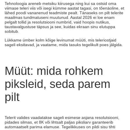
Tehnoloogia areneb metsiku kiirusega ning kui sa ostsid oma
viimase teleri viis või isegi kümme aastat tagasi, on tõenäoline, et
lähed poodi vananenud teadmiste pealt. Tänaseks on pilt telerite
maailmas tundmatuseni muutunud. Aastal 2026 ei loe enam
pelgalt tollid ja resolutsiooni numbrid, vaid hoopis nutikus,
taustavalgustuse täpsus ja see, kuidas ekraan sinu elutuppa
sobitub.
Lükkame ümber kolm kõige levinumat müüti, mis teleriostjaid
sageli eksitavad, ja vaatame, mida tasuks tegelikult poes jälgida.
Müüt: mida rohkem
piksleid, seda parem
pilt
Telerit valides vaadatakse sageli esimese asjana resolutsiooni,
pidades silmas, et 8K või lihtsalt paljas piksliarv garanteerib
automaatselt parima elamuse. Tegelikkuses on pildi sisu tihti