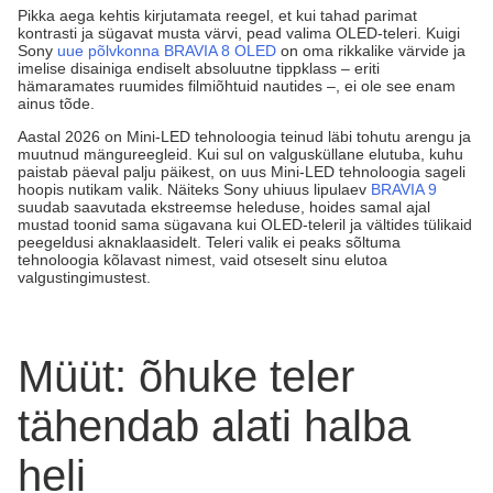
Pikka aega kehtis kirjutamata reegel, et kui tahad parimat
kontrasti ja sügavat musta värvi, pead valima OLED-teleri. Kuigi
Sony
uue põlvkonna BRAVIA 8 OLED
on oma rikkalike värvide ja
imelise disainiga endiselt absoluutne tippklass – eriti
hämaramates ruumides filmiõhtuid nautides –, ei ole see enam
ainus tõde.
Aastal 2026 on Mini-LED tehnoloogia teinud läbi tohutu arengu ja
muutnud mängureegleid. Kui sul on valgusküllane elutuba, kuhu
paistab päeval palju päikest, on uus Mini-LED tehnoloogia sageli
hoopis nutikam valik. Näiteks Sony uhiuus lipulaev
BRAVIA 9
suudab saavutada ekstreemse heleduse, hoides samal ajal
mustad toonid sama sügavana kui OLED-teleril ja vältides tülikaid
peegeldusi aknaklaasidelt. Teleri valik ei peaks sõltuma
tehnoloogia kõlavast nimest, vaid otseselt sinu elutoa
valgustingimustest.
Müüt: õhuke teler
tähendab alati halba
heli