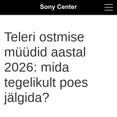
Home
Teleri ostmise
Contacts
müüdid aastal
2026: mida
tegelikult poes
jälgida?