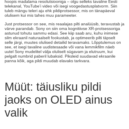
hoopis madalama resolutsiooniga – olgu selleks tavaline Eesti
telekanal, YouTube’i video või isegi voogedastusplatvorm. Siin
tuleb mängu teleri aju ehk pildiprotsessor, mis on tänapäeval
olulisem kui mis tahes muu parameeter.
Just protsessor on see, mis reaalajas pilti analüüsib, teravustab ja
värve parandab. Sony on siin oma kognitiivse XR-protsessoriga
astunud tohutu sammu edasi. See kiip saab aru, kuhu inimese
silm ekraanil naturaalselt fookustab, ja optimeerib pilti täpselt
selle järgi, muutes olulised detailid teravamaks. Lõpptulemus on
see, et isegi tavaline uudistesaade või vana lemmikfilm näeb
uutel Sony mudelitel välja oluliselt sügavam ja elutruum, kui
pelgalt numbrid paberil lubaksid. Piksleid suudavad ekraanile
panna kõik, aga pildi muudab elavaks tarkvara.
Müüt: täiusliku pildi
jaoks on OLED ainus
valik