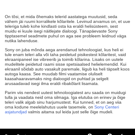
On tõsi, et mida õhemaks telerid aastatega muutusid, seda
vähem jäi ruumi korralikele kõlaritele. Levinud arvamus on, et uue
teleriga tuleb kohe kindlasti osta ka eraldi helisüsteem, sest
muidu ei kuule isegi näitlejate dialoogi. Tänapäevaste Sony
tipptasemel seadmete puhul on aga see probleem leidnud väga
nutika lahenduse.
Sony on juba mõnda aega arendanud tehnoloogiat, kus heli ei
tule enam teleri alla või taha peidetud pisikestest kõlaritest, vaid
ekraanipaneel ise vibreerib ja toimib kõlarina. Lisaks on uutele
mudelitele peidetud raami sisse spetsiaalsed helielemendid. Kui
ekraanil sõidab auto vasakult paremale, liigub ka heli täpselt koos
autoga kaasa. See muudab filmi vaatamise oluliselt
kaasahaaravamaks ning dialoogid on puhtad ja selgelt
arusaadavad isegi ilma eraldi ribakõlarit lisamata.
Parim viis nendest uutest tehnoloogiatest aru saada on muidugi
tulla ja vaadata neid oma silmaga. Iga elutuba on erinev ja õige
teleri valik algab sinu harjumustest. Kui tunned, et on aeg viia
oma kodune meelelahutus uuele tasemele, on
Sony Centeri
asjatundjad
valmis aitama sul leida just selle õige mudeli.